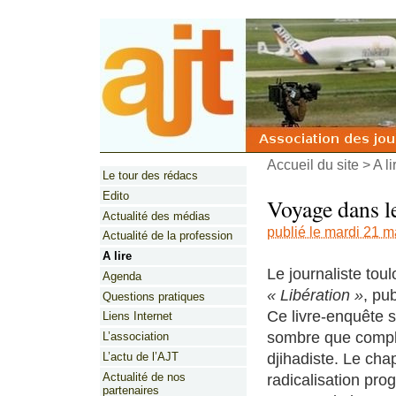
Accueil du site
>
A li
Le tour des rédacs
Edito
Voyage dans l
Actualité des médias
publié le mardi 21 
Actualité de la profession
A lire
Le journaliste to
Agenda
« Libération »
, pu
Questions pratiques
Ce livre-enquête s
Liens Internet
sombre que comple
L’association
djihadiste. Le chap
L’actu de l’AJT
Actualité de nos
radicalisation pro
partenaires