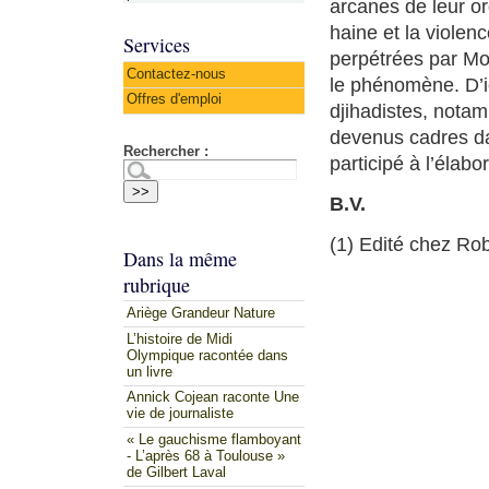
arcanes de leur or
haine et la violen
Services
perpétrées par Mo
Contactez-nous
le phénomène. D’ic
Offres d'emploi
djihadistes, notam
devenus cadres da
Rechercher :
participé à l’élab
B.V.
(1) Edité chez Rob
Dans la même
rubrique
Ariège Grandeur Nature
L’histoire de Midi
Olympique racontée dans
un livre
Annick Cojean raconte Une
vie de journaliste
« Le gauchisme flamboyant
- L’après 68 à Toulouse »
de Gilbert Laval