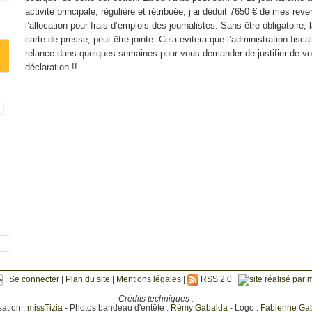
activité principale, régulière et rétribuée, j’ai déduit 7650 € de mes rev
l’allocation pour frais d’emplois des journalistes. Sans être obligatoire,
carte de presse, peut être jointe. Cela évitera que l’administration fiscal
relance dans quelques semaines pour vous demander de justifier de vo
déclaration !!
|
Se connecter
|
Plan du site
|
Mentions légales
|
RSS 2.0
|
Crédits techniques :
sation :
missTizia
- Photos bandeau d'entête :
Rémy Gabalda
- Logo :
Fabienne Ga