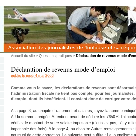
Accueil du site
>
Questions pratiques
>
Déclaration de revenus mode d’em
Déclaration de revenus mode d’emploi
publié le jeudi 4 mai 2006
Comme vous le savez, les déclarations de revenus sont désormais 
l’administration fiscale ne tient pas compte, pour les journalistes, 
d’emploi dont ils bénéficient. Il convient donc de corriger votre dé
A la page 3, au chapitre Traitement et salaires, rayez la somme indiquée
AJ la somme corrigée. Attention, avant de déduire les 7650 € d’allocatio
vérifiez le montant de votre salaire imposable (n’oubliez pas, s’il y a lieu
imposable des frais). A la page 4, au chapitre Autres renseignements : i
pourquoi de cette correction. La suivante peut suffire : Le journalisme