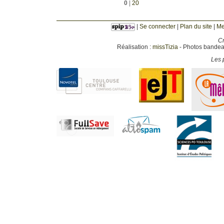
0
|
20
|
Se connecter
|
Plan du site
|
Me
Cr
Réalisation :
missTizia
- Photos bandeau
Les p