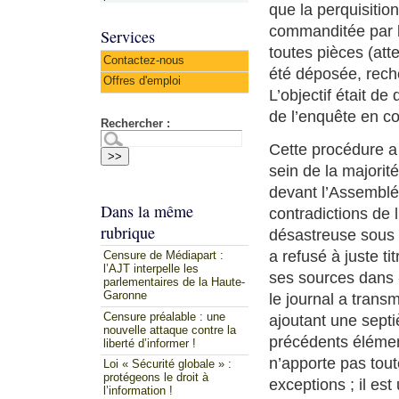
que la perquisitio
commanditée par l
Services
toutes pièces (atte
Contactez-nous
été déposée, reche
Offres d'emploi
L’objectif était de
de l’enquête en co
Rechercher :
Cette procédure a
sein de la majori
devant l’Assemblée
Dans la même
contradictions de 
rubrique
désastreuse sous t
a refusé à juste ti
Censure de Médiapart :
l’AJT interpelle les
ses sources dans «
parlementaires de la Haute-
Garonne
le journal a transm
Censure préalable : une
ajoutant une sept
nouvelle attaque contre la
précédents élément
liberté d’informer !
n’apporte pas tout
Loi « Sécurité globale » :
protégeons le droit à
exceptions ; il es
l’information !